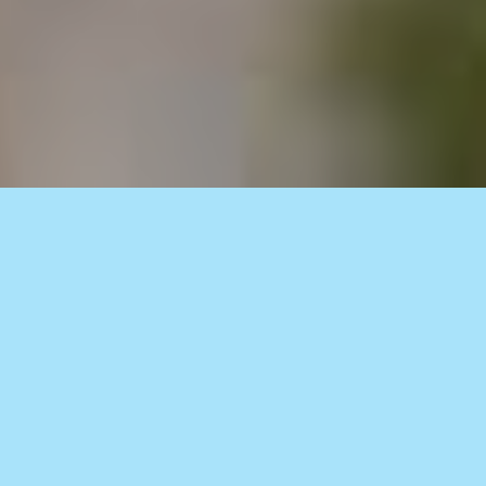
110% Inventario descubierto
Conoce toda tu infraestructura y detecta
vulnerabilidades antes de que ocurran.