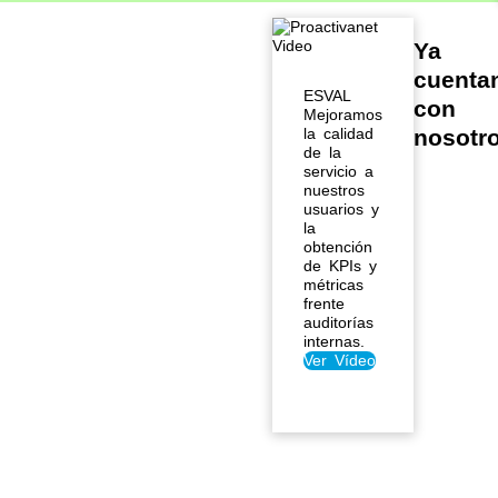
Ya
Algunos datos del
sector
cuenta
Un 82 % de los
ESVAL
con
responsables de
Mejoramos
operaciones
la calidad
nosotr
de la
manifiestan que
servicio a
necesitan
nuestros
equilibrar las
usuarios y
exigencias
la
inmediatas con
obtención
transformaciones
de KPIs y
métricas
profundas en la
frente
digitalización de
auditorías
la cadena de
internas.
suministro.
Ver Vídeo
Encuesta de
tendencias
digitales en
operaciones
2025 de PwC