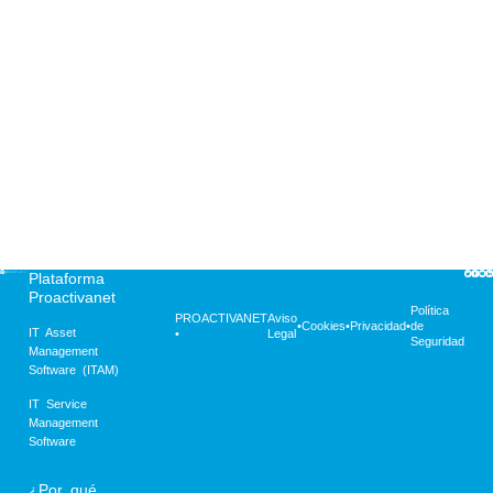
sin parches de
seguridad.
Plataforma
Proactivanet
Política
PROACTIVANET
Aviso
•
Cookies
•
Privacidad
•
de
IT Asset
•
Legal
Seguridad
Management
Software (ITAM)
IT Service
Management
Software
¿Por qué