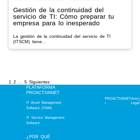
Gestión de la continuidad del
servicio de TI: Cómo preparar tu
empresa para lo inesperado
La gestión de la continuidad del servicio de TI
(ITSCM) tiene...
Paginación
1
2
…
5
Siguientes
PLATAFORMA
de
PROACTIVANET
entradas
PROACTIVANET
Aviso
IT Asset Management
•
Legal
Software (ITAM)
IT Service Management
Software
¿POR QUÉ