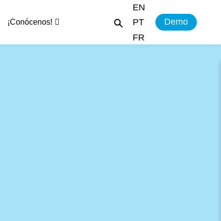
EN
Demo
PT
¡Conócenos!
FR