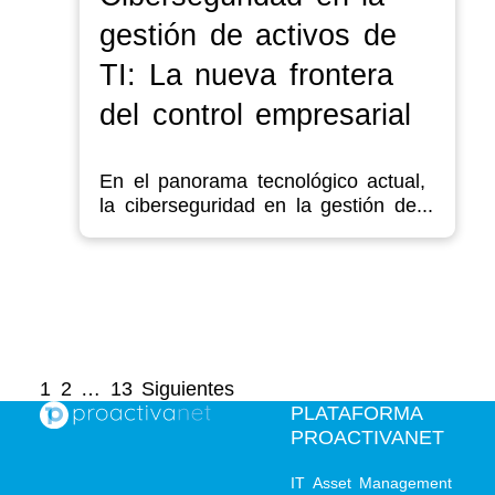
gestión de activos de
TI: La nueva frontera
del control empresarial
En el panorama tecnológico actual,
la ciberseguridad en la gestión de...
Paginación
1
2
…
13
Siguientes
PLATAFORMA
de
PROACTIVANET
entradas
IT Asset Management