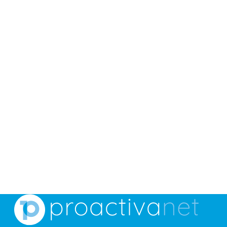
nuestra plataforma de e-learning Proactivanet
Safari Bootcamp.
Ir a Safari Bootcamp
¿No tienes claro qué ruta seguir?
Volver a Inicio