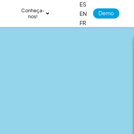
ES
Conheça-
Demo
EN
nos!
FR