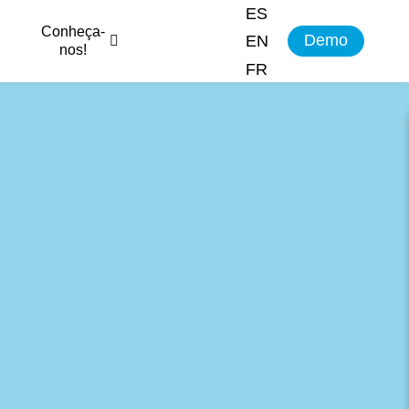
ES
Conheça-
Demo
EN
nos!
FR