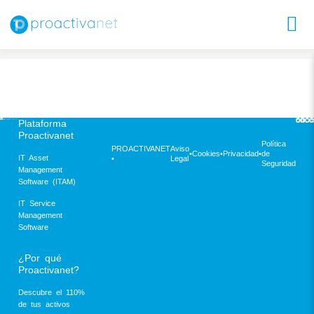
Plataforma
Proactivanet
Política
PROACTIVANET
Aviso
•
Cookies
•
Privacidad
•
de
IT Asset
•
Legal
Seguridad
Management
Software (ITAM)
IT Service
Management
Software
¿Por qué
Proactivanet?
Descubre el 110%
de tus activos