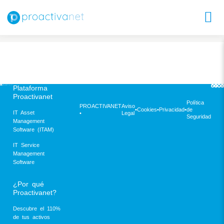
Plataforma
Proactivanet
Política
PROACTIVANET
Aviso
•
Cookies
•
Privacidad
•
de
IT Asset
•
Legal
Seguridad
Management
Software (ITAM)
IT Service
Management
Software
¿Por qué
Proactivanet?
Descubre el 110%
de tus activos