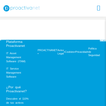
Plataforma
Proactivanet
Política
PROACTIVANET
Aviso
•
Cookies
•
Privacidad
•
de
IT Asset
•
Legal
Seguridad
Management
Software (ITAM)
IT Service
Management
Software
¿Por qué
Proactivanet?
Descubre el 110%
de tus activos