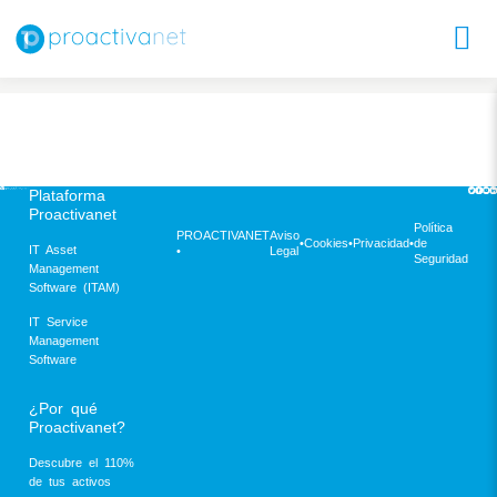
Plataforma
Proactivanet
Política
PROACTIVANET
Aviso
•
Cookies
•
Privacidad
•
de
IT Asset
•
Legal
Seguridad
Management
Software (ITAM)
IT Service
Management
Software
¿Por qué
Proactivanet?
Descubre el 110%
de tus activos