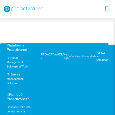
Plataforma
Proactivanet
Política
PROACTIVANET
Aviso
•
Cookies
•
Privacidad
•
de
IT Asset
•
Legal
Seguridad
Management
Software (ITAM)
IT Service
Management
Software
¿Por qué
Proactivanet?
Descubre el 110%
de tus activos