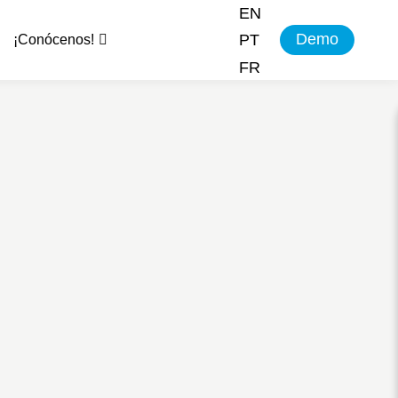
EN
Demo
PT
¡Conócenos!
FR