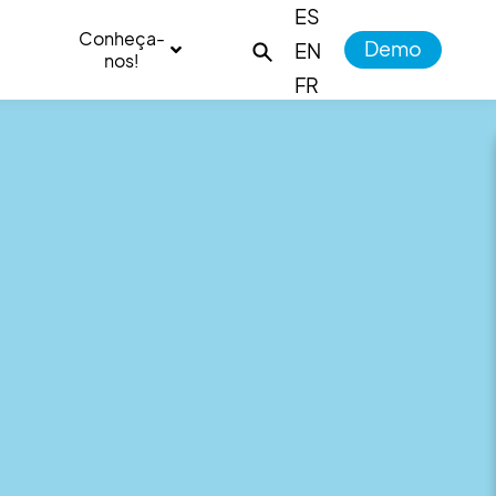
ES
Conheça-
Demo
EN
nos!
FR