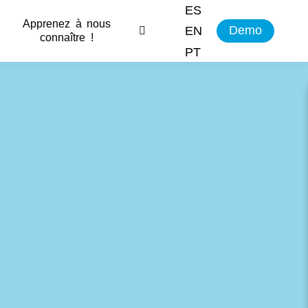
ES
Apprenez à nous
Demo
EN
connaître !
PT