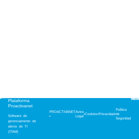
Integração
nativa
do
gerenciamento d
ativos e
do
gerenciamento d
serviços de TI.
Suporte local n
Peru e em
espanhol,
permitindo uma
comunicação fáci
para a resolução
eficiente de
incidentes.
Plataforma
Proactivanet
Política
PROACTIVANET
Aviso
•
Cookies
•
Privacidad
•
de
Software de
•
Legal
Seguridad
gerenciamento de
ativos de TI
(ITAM)