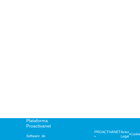
Título do cargo
País
Sua mensagem (opcional)
Eu li e aceito o
aviso legal
e a
política de privacidade
.
Autorizo a Espiral Microsistemas S.L.U. a processar meus dados de
acordo com a
política de processamento de dados
.
Plataforma
Proactivanet
PROACTIVANET
Aviso
•
Cooki
Software de
•
Legal