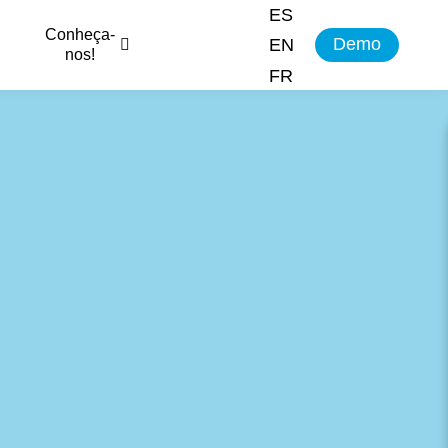
ES
Conheça-
Demo
EN
nos!
FR