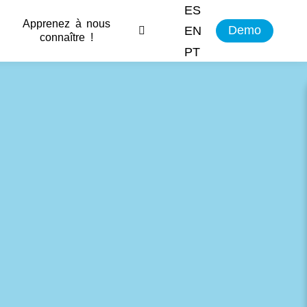
ES
Apprenez à nous
Demo
EN
connaître !
PT