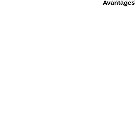
Avantages
-->
Est-il de plus en
plus difficile de
défendre les
investissements
technologiques
auprès du PDG ?
-->
Les coûts
d'exploitation et de
maintenance
augmentent-ils sans
cesse ?
-->
Personne ne sait
comment les
services sont
fournis ?