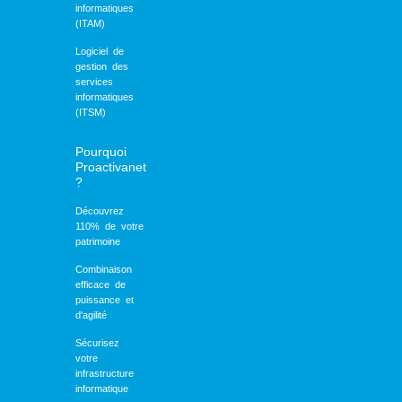
informatiques
(ITAM)
Logiciel de
gestion des
services
informatiques
(ITSM)
Pourquoi
Proactivanet
?
Découvrez
110% de votre
patrimoine
Combinaison
efficace de
puissance et
d'agilité
Sécurisez
votre
infrastructure
informatique