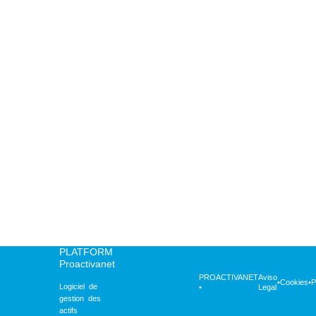
PLATFORM
Proactivanet
PROACTIVANET
Aviso
•
Cookies
•
P
Logiciel de
•
Legal
gestion des
actifs