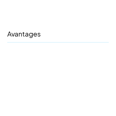
Avantages
50%
des entreprises ont subi une perturbation
imprévue au cours des dernières années,
et la grande majorité (81 %) de ces
perturbations ont entraîné la fermeture de
l'entreprise pendant un ou plusieurs jours.