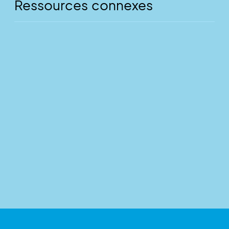
Ressources connexes
5 pasos para iniciar tu práctica ITSCM
-->
NOTICIAS
Objetivo: continuidad del negocio (gracias a TI)
-->
NOTICIAS
No seas malo, no todo es malo en la gestión de la
continuidad
-->
NOTICIAS
Gestión de Riesgos: el modelo del queso suizo
-->
NOTICIAS