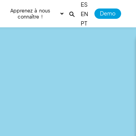
ES
Apprenez à nous
Demo
EN
connaître !
PT