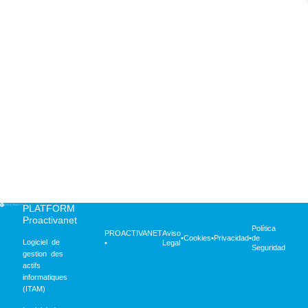
tranquilidad poder
contar con este
módulo ya que
nuestro parque
supera los 5,000
dispositivos entre
móviles, PCs,
monitores, tablets,
reMarkables… tod
lo tenemos
inventariado con
Proactivanet y
gracias al
autodescubrimiento
PLATFORM
Proactivanet
Política
PROACTIVANET
Aviso
•
Cookies
•
Privacidad
•
de
Logiciel de
•
Legal
Seguridad
gestion des
actifs
informatiques
(ITAM)