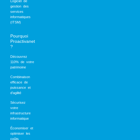
Logiciel de
gestion des
services
informatiques
(ITSM)
Pourquoi
Proactivanet
?
Découvrez
110% de votre
patrimoine
Combinaison
efficace de
puissance et
d'agilité
Sécurisez
votre
infrastructure
informatique
Économiser et
optimiser les
coûts