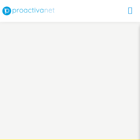
Estrella Galicia ha logrado un
control exhaustivo y eficiente de
su parque tecnológico,
gestionando más de 5,000
dispositivos gracias a
Proactivanet, lo que les brinda
seguridad, confianza y
tranquilidad en la gestión de
sus activos TI.