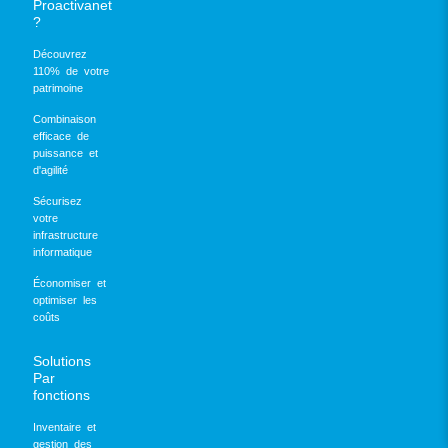
Proactivanet
?
Découvrez
110% de votre
patrimoine
Combinaison
efficace de
puissance et
d'agilité
Sécurisez
votre
infrastructure
informatique
Économiser et
optimiser les
coûts
Solutions
Par
fonctions
Inventaire et
gestion des