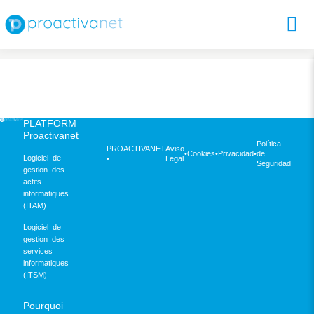
PLATFORM
Proactivanet
Política
PROACTIVANET
Aviso
•
Cookies
•
Privacidad
•
de
Logiciel de
•
Legal
Seguridad
gestion des
actifs
informatiques
(ITAM)
Logiciel de
gestion des
services
informatiques
(ITSM)
Pourquoi